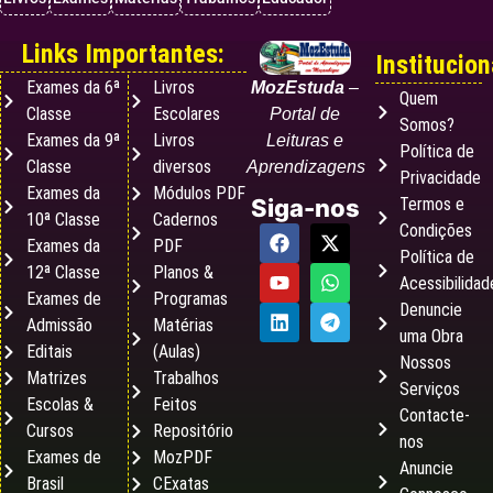
Links Importantes:
Institucion
Exames da 6ª
Livros
MozEstuda
–
Quem
Classe
Escolares
Portal de
Somos?
Exames da 9ª
Livros
Leituras e
Política de
Classe
diversos
Aprendizagens
Privacidade
Exames da
Módulos PDF
Termos e
Siga-nos
10ª Classe
Cadernos
Condições
Exames da
PDF
Política de
12ª Classe
Planos &
Acessibilidad
Exames de
Programas
Denuncie
Admissão
Matérias
uma Obra
Editais
(Aulas)
Nossos
Matrizes
Trabalhos
Serviços
Escolas &
Feitos
Contacte-
Cursos
Repositório
nos
Exames de
MozPDF
Anuncie
Brasil
CExatas