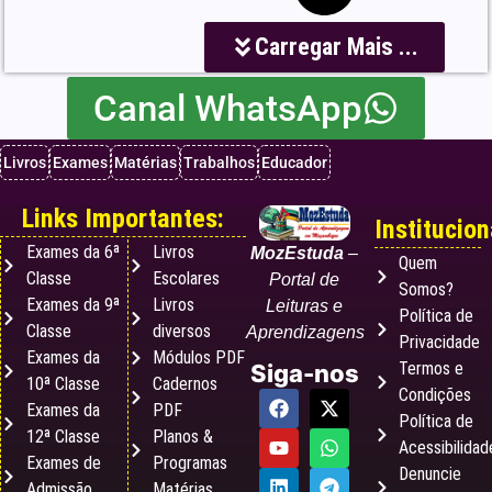
Carregar Mais ...
Canal WhatsApp
Livros
Exames
Matérias
Trabalhos
Educador
Links Importantes:
Institucion
Exames da 6ª
Livros
MozEstuda
–
Quem
Classe
Escolares
Portal de
Somos?
Exames da 9ª
Livros
Leituras e
Política de
Classe
diversos
Aprendizagens
Privacidade
Exames da
Módulos PDF
Termos e
Siga-nos
10ª Classe
Cadernos
Condições
Exames da
PDF
Política de
12ª Classe
Planos &
Acessibilidad
Exames de
Programas
Denuncie
Admissão
Matérias