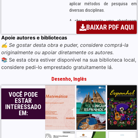
aplicar métodos de pesquisa em
diversas disciplinas.
A obra apresenta uma abordagem
BAIXAR PDF AQUI
estruturada e sequencial do processo
de pesquisa, começando pela
Apoie autores e bibliotecas
formulação do problema, passando
✍️ Se gostar desta obra e puder, considere comprá-la
pelo desenho da pesquisa, coleta e
originalmente ou apoiar diretamente os autores.
análise de dados, até a interpretação
📚 Se esta obra estiver disponível na sua biblioteca local,
e apresentação dos resultados. O
autor divide o processo em etapas
considere pedi-lo emprestado gratuitamente lá.
claras, permitindo que o leitor
Desenho
,
Inglês
compreenda cada fase com exemplos
práticos e exercícios que reforçam o
aprendizado.
VOCÊ PODE
ESTAR
Dentre os principais tópicos
INTERESSADO
abordados, destacam-se:
EM:
Diferenças entre pesquisa
qualitativa e quantitativa;
Escolha do desenho de