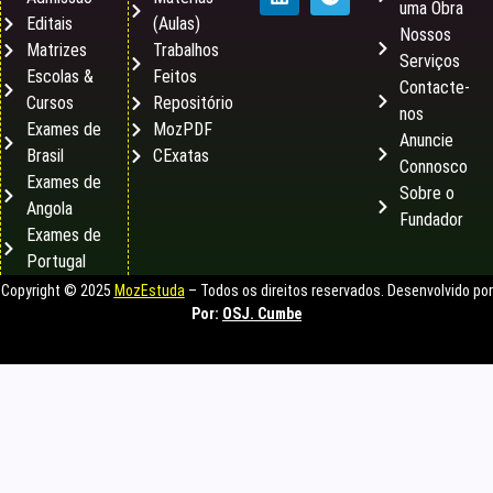
uma Obra
Editais
(Aulas)
Nossos
Matrizes
Trabalhos
Serviços
Escolas &
Feitos
Contacte-
Cursos
Repositório
nos
Exames de
MozPDF
Anuncie
Brasil
CExatas
Connosco
Exames de
Sobre o
Angola
Fundador
Exames de
Portugal
Copyright © 2025
MozEstuda
– Todos os direitos reservados. Desenvolvido por
Por:
OSJ. Cumbe