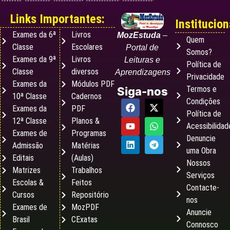
Links Importantes:
Institucion
Exames da 6ª
Livros
MozEstuda
–
Quem
Classe
Escolares
Portal de
Somos?
Exames da 9ª
Livros
Leituras e
Política de
Classe
diversos
Aprendizagens
Privacidade
Exames da
Módulos PDF
Termos e
Siga-nos
10ª Classe
Cadernos
Condições
Exames da
PDF
Política de
12ª Classe
Planos &
Acessibilidad
Exames de
Programas
Denuncie
Admissão
Matérias
uma Obra
Editais
(Aulas)
Nossos
Matrizes
Trabalhos
Serviços
Escolas &
Feitos
Contacte-
Cursos
Repositório
nos
Exames de
MozPDF
Anuncie
Brasil
CExatas
Connosco