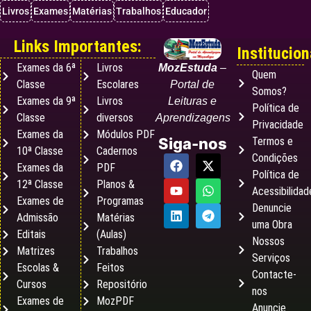
Livros
Exames
Matérias
Trabalhos
Educador
Links Importantes:
Institucion
Exames da 6ª
Livros
MozEstuda
–
Quem
Classe
Escolares
Portal de
Somos?
Exames da 9ª
Livros
Leituras e
Política de
Classe
diversos
Aprendizagens
Privacidade
Exames da
Módulos PDF
Termos e
Siga-nos
10ª Classe
Cadernos
Condições
Exames da
PDF
Política de
12ª Classe
Planos &
Acessibilidad
Exames de
Programas
Denuncie
Admissão
Matérias
uma Obra
Editais
(Aulas)
Nossos
Matrizes
Trabalhos
Serviços
Escolas &
Feitos
Contacte-
Cursos
Repositório
nos
Exames de
MozPDF
Anuncie