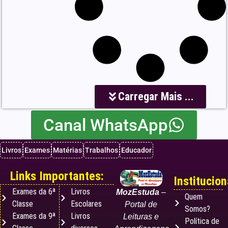
Carregar Mais ...
Canal WhatsApp
Livros
Exames
Matérias
Trabalhos
Educador
Links Importantes:
Institucion
Exames da 6ª
Livros
MozEstuda
–
Quem
Classe
Escolares
Portal de
Somos?
Exames da 9ª
Livros
Leituras e
Política de