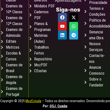
Classe
diversos
Aprendizagens
Privacidade
Exames da
Módulos PDF
Termos e
Siga-nos
10ª Classe
Cadernos
Condições
Exames da
PDF
Política de
12ª Classe
Planos &
Acessibilidad
Exames de
Programas
Denuncie
Admissão
Matérias
uma Obra
Editais
(Aulas)
Nossos
Matrizes
Trabalhos
Serviços
Escolas &
Feitos
Contacte-
Cursos
Repositório
nos
Exames de
MozPDF
Anuncie
Brasil
CExatas
Connosco
Exames de
Sobre o
Angola
Fundador
Exames de
Portugal
Copyright © 2025
MozEstuda
– Todos os direitos reservados. Desenvolvido por
Por:
OSJ. Cumbe