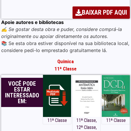
BAIXAR PDF AQUI
Apoie autores e bibliotecas
✍️ Se gostar desta obra e puder, considere comprá-la
originalmente ou apoiar diretamente os autores.
📚 Se esta obra estiver disponível na sua biblioteca local,
considere pedi-lo emprestado gratuitamente lá.
Química
Baixar Livro de Química 11ª
11ª Classe
Classe (Longman) – Moz PDF
VOCÊ PODE
👇👇👇 Clique aqui para Baixar Livro de
ESTAR
Química 11ª Classe
Longman
INTERESSADO
Moçambiq
ue
– PRÉ-UNIVERSITÁRIO-
EM:
(Download) em formato PDF de forma
simples e Grátis 👇👇👇
11ª Classe
11ª Classe
,
11ª Classe
BAIXAR LIVRO PDF
12ª Classe
,