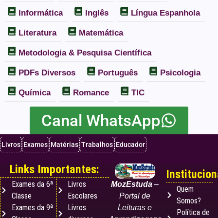
Informática
Inglês
Língua Espanhola
Literatura
Matemática
Metodologia & Pesquisa Científica
PDFs Diversos
Português
Psicologia
Química
Romance
TIC
Canal WhatsApp
Livros
Exames
Matérias
Trabalhos
Educador
Links Importantes:
Institucion
Exames da 6ª
Livros
MozEstuda
–
Quem
Classe
Escolares
Portal de
Somos?
Exames da 9ª
Livros
Leituras e
Política de