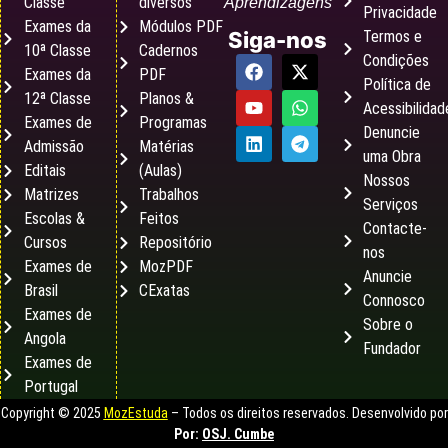
Classe
diversos
Aprendizagens
Privacidade
Exames da
Módulos PDF
Termos e
Siga-nos
10ª Classe
Cadernos
Condições
Exames da
PDF
Política de
12ª Classe
Planos &
Acessibilidad
Exames de
Programas
Denuncie
Admissão
Matérias
uma Obra
Editais
(Aulas)
Nossos
Matrizes
Trabalhos
Serviços
Escolas &
Feitos
Contacte-
Cursos
Repositório
nos
Exames de
MozPDF
Anuncie
Brasil
CExatas
Connosco
Exames de
Sobre o
Angola
Fundador
Exames de
Portugal
Copyright © 2025
MozEstuda
– Todos os direitos reservados. Desenvolvido por
Por:
OSJ. Cumbe