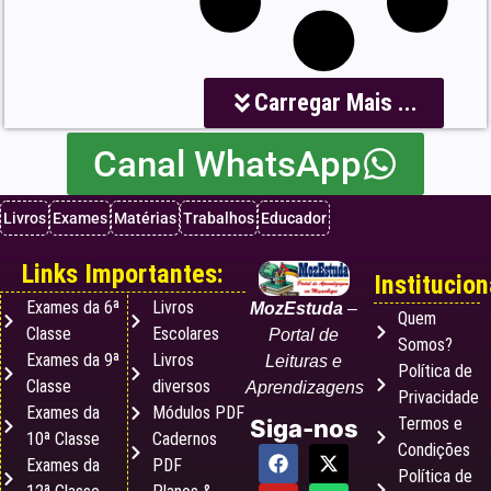
Carregar Mais ...
Canal WhatsApp
Livros
Exames
Matérias
Trabalhos
Educador
Links Importantes:
Institucion
Exames da 6ª
Livros
MozEstuda
–
Quem
Classe
Escolares
Portal de
Somos?
Exames da 9ª
Livros
Leituras e
Política de
Classe
diversos
Aprendizagens
Privacidade
Exames da
Módulos PDF
Termos e
Siga-nos
10ª Classe
Cadernos
Condições
Exames da
PDF
Política de