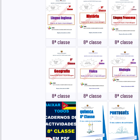
Moçambique” em PDF
Baixar Livro de História 8ª Classe
Textos Editores – Moçambique Novo
Currículo do Ensino Secundário de
Moçambique – Download em PDF
8ª classe
8ª classe
8ª classe
BAIXAR EM PDF
8ª classe
8ª classe
8ª classe