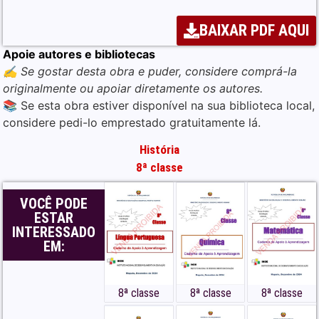
BAIXAR PDF AQUI
Apoie autores e bibliotecas
✍️ Se gostar desta obra e puder, considere comprá-la
originalmente ou apoiar diretamente os autores.
📚 Se esta obra estiver disponível na sua biblioteca local,
considere pedi-lo emprestado gratuitamente lá.
História
8ª classe
VOCÊ PODE
ESTAR
INTERESSADO
EM:
8ª classe
8ª classe
8ª classe
Baixar “Livro de História 8ª
Classe Textos Editores –