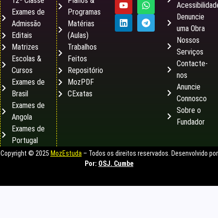
12ª Classe
Planos &
Acessibilidad
Exames de
Programas
Denuncie
Admissão
Matérias
uma Obra
Editais
(Aulas)
Nossos
Matrizes
Trabalhos
Serviços
Escolas &
Feitos
Contacte-
Cursos
Repositório
nos
Exames de
MozPDF
Anuncie
Brasil
CExatas
Connosco
Exames de
Sobre o
Angola
Fundador
Exames de
Portugal
Copyright © 2025
MozEstuda
– Todos os direitos reservados. Desenvolvido por
Por:
OSJ. Cumbe