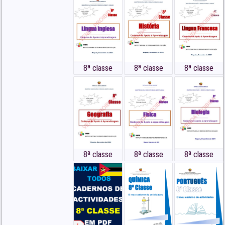
Clique 👇👇 para Baixar
Caderno de Exercícios de
Matemática da 8ª Classe
[O meu Caderno de
Atividades]
8ª classe
8ª classe
8ª classe
BAIXAR EM PDF
8ª classe
8ª classe
8ª classe