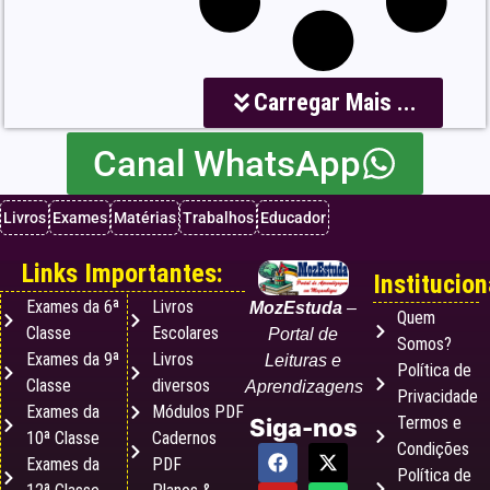
Carregar Mais ...
Canal WhatsApp
Livros
Exames
Matérias
Trabalhos
Educador
Links Importantes:
Institucion
Exames da 6ª
Livros
MozEstuda
–
Quem
Classe
Escolares
Portal de
Somos?
Exames da 9ª
Livros
Leituras e
Política de
Classe
diversos
Aprendizagens
Privacidade
Exames da
Módulos PDF
Termos e
Siga-nos
10ª Classe
Cadernos
Condições
Exames da
PDF
Política de