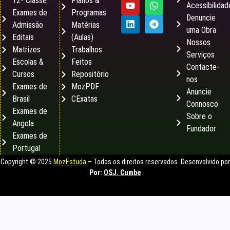
12ª Classe
Planos &
Acessibilidad
Exames de
Programas
Denuncie
Admissão
Matérias
uma Obra
Editais
(Aulas)
Nossos
Matrizes
Trabalhos
Serviços
Escolas &
Feitos
Contacte-
Cursos
Repositório
nos
Exames de
MozPDF
Anuncie
Brasil
CExatas
Connosco
Exames de
Sobre o
Angola
Fundador
Exames de
Portugal
Copyright © 2025
MozEstuda
– Todos os direitos reservados. Desenvolvido por
Por:
OSJ. Cumbe