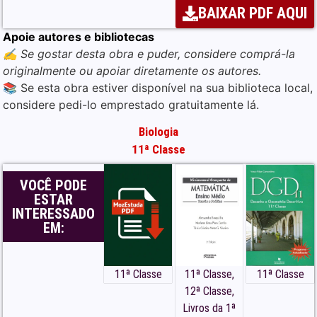
BAIXAR PDF AQUI
Apoie autores e bibliotecas
✍️ Se gostar desta obra e puder, considere comprá-la
originalmente ou apoiar diretamente os autores.
📚 Se esta obra estiver disponível na sua biblioteca local,
considere pedi-lo emprestado gratuitamente lá.
Biologia
Baixar o Livro de Biologia da
11ª Classe
11ª Classe em PDF –
[Longman Moçambique]
VOCÊ PODE
ESTAR
Para baixar/ descarregar em PDF, esta
INTERESSADO
obra, de forma simples e
EM:
gratuitamente, clique no em Download
PDF no ícone que se segue:
11ª Classe
11ª Classe
,
11ª Classe
DOWNLOAD EM PDF
👆👆👆 Biologia da 11ª Classe, Livro de
12ª Classe
,
Biologia da 11ª Classe, Longman,
Livros da 1ª