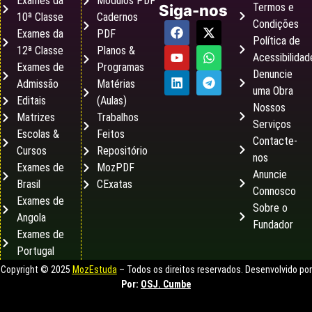
Exames da
Módulos PDF
Termos e
Siga-nos
10ª Classe
Cadernos
Condições
Exames da
PDF
Política de
12ª Classe
Planos &
Acessibilidad
Exames de
Programas
Denuncie
Admissão
Matérias
uma Obra
Editais
(Aulas)
Nossos
Matrizes
Trabalhos
Serviços
Escolas &
Feitos
Contacte-
Cursos
Repositório
nos
Exames de
MozPDF
Anuncie
Brasil
CExatas
Connosco
Exames de
Sobre o
Angola
Fundador
Exames de
Portugal
Copyright © 2025
MozEstuda
– Todos os direitos reservados. Desenvolvido por
Por:
OSJ. Cumbe