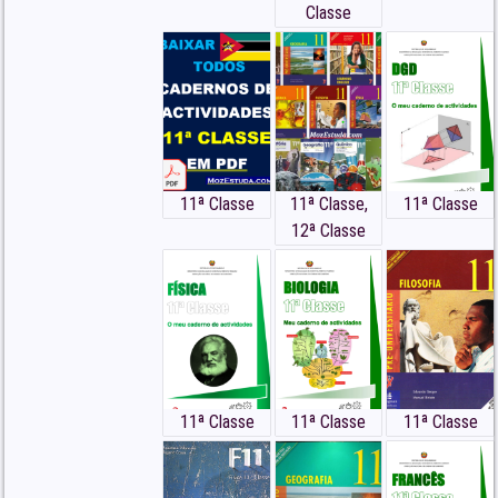
Moçambique, Baixar Livro de Biologia,
Classe
Pré-Universitário
Todos Livros da 11ª
Classe – Moçambique
11ª Classe
11ª Classe
,
11ª Classe
12ª Classe
11ª Classe
11ª Classe
11ª Classe