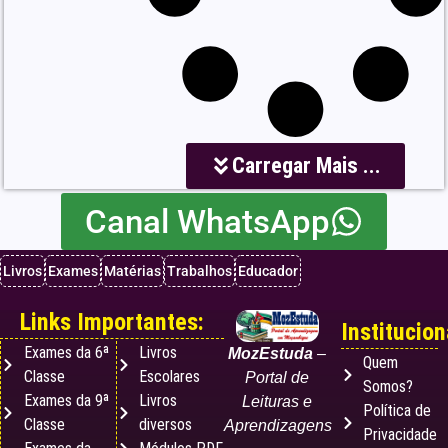
Carregar Mais ...
Canal WhatsApp
Livros
Exames
Matérias
Trabalhos
Educador
Links Importantes:
Institucion
Exames da 6ª
Livros
MozEstuda
–
Quem
Classe
Escolares
Portal de
Somos?
Exames da 9ª
Livros
Leituras e
Política de
Classe
diversos
Aprendizagens
Privacidade