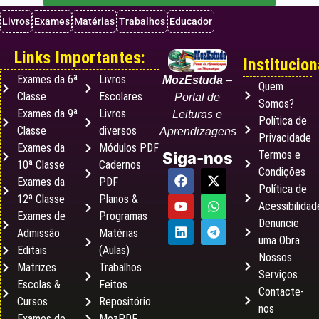
Livros
Exames
Matérias
Trabalhos
Educador
Links Importantes:
Institucion
Exames da 6ª
Livros
MozEstuda
–
Quem
Classe
Escolares
Portal de
Somos?
Exames da 9ª
Livros
Leituras e
Política de
Classe
diversos
Aprendizagens
Privacidade
Exames da
Módulos PDF
Termos e
Siga-nos
10ª Classe
Cadernos
Condições
Exames da
PDF
Política de
12ª Classe
Planos &
Acessibilidad
Exames de
Programas
Denuncie
Admissão
Matérias
uma Obra
Editais
(Aulas)
Nossos
Matrizes
Trabalhos
Serviços
Escolas &
Feitos
Contacte-
Cursos
Repositório
nos
Exames de
MozPDF