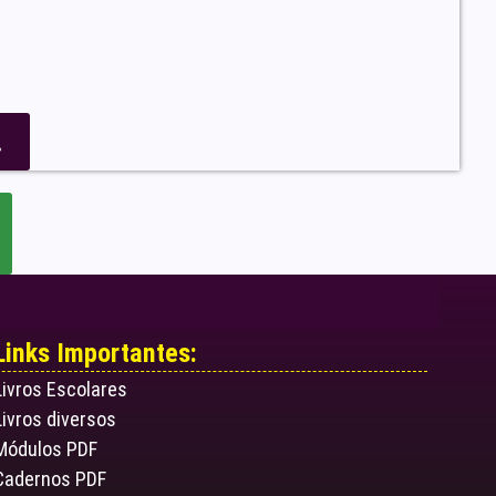
.
Links Importantes:
Livros Escolares
Livros diversos
Módulos PDF
Cadernos PDF