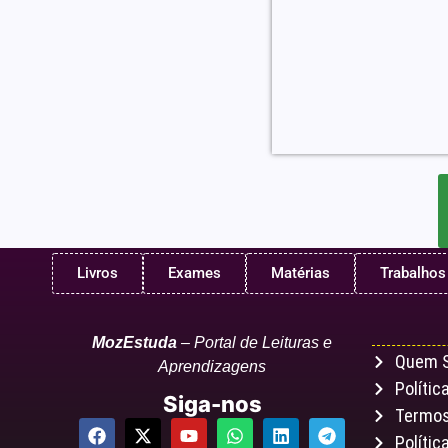
Livros
Exames
Matérias
Trabalhos
MozEstuda
– Portal de Leituras e
Quem 
Aprendizagens
Polític
Siga-nos
Termos
Polític