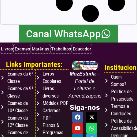
Canal WhatsApp
Livros
Exames
Matérias
Trabalhos
Educador
Links Importantes:
Institucion
Exames da 6ª
Livros
MozEstuda
–
Quem
Classe
Escolares
Portal de
Somos?
Exames da 9ª
Livros
Leituras e
Política de
Classe
diversos
Aprendizagens
Privacidade
Exames da
Módulos PDF
Termos e
Siga-nos
10ª Classe
Cadernos
Condições
Exames da
PDF
Política de
12ª Classe
Planos &
Acessibilidad
Exames de
Programas
Denuncie