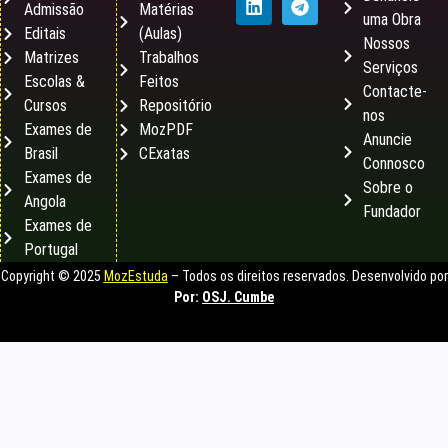
Admissão
Matérias
uma Obra
Editais
(Aulas)
Nossos
Matrizes
Trabalhos
Serviços
Escolas &
Feitos
Contacte-
Cursos
Repositório
nos
Exames de
MozPDF
Anuncie
Brasil
CExatas
Connosco
Exames de
Sobre o
Angola
Fundador
Exames de
Portugal
Copyright © 2025
MozEstuda
– Todos os direitos reservados. Desenvolvido por
Por:
OSJ. Cumbe