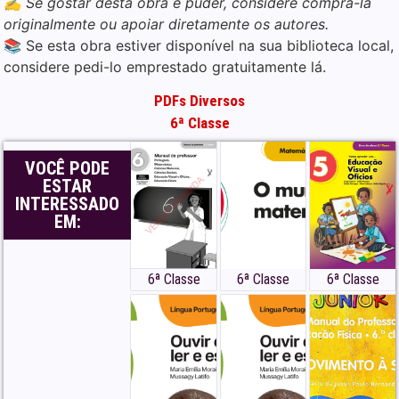
✍️ Se gostar desta obra e puder, considere comprá-la
originalmente ou apoiar diretamente os autores.
📚 Se esta obra estiver disponível na sua biblioteca local,
considere pedi-lo emprestado gratuitamente lá.
PDFs Diversos
6ª Classe
VOCÊ PODE
ESTAR
INTERESSADO
EM:
6ª Classe
6ª Classe
6ª Classe