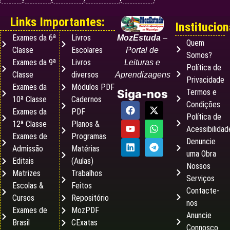
Links Importantes:
Institucion
Exames da 6ª
Livros
MozEstuda
–
Quem
Classe
Escolares
Portal de
Somos?
Exames da 9ª
Livros
Leituras e
Política de
Classe
diversos
Aprendizagens
Privacidade
Exames da
Módulos PDF
Termos e
Siga-nos
10ª Classe
Cadernos
Condições
Exames da
PDF
Política de
12ª Classe
Planos &
Acessibilidad
Exames de
Programas
Denuncie
Admissão
Matérias
uma Obra
Editais
(Aulas)
Nossos
Matrizes
Trabalhos
Serviços
Escolas &
Feitos
Contacte-
Cursos
Repositório
nos
Exames de
MozPDF
Anuncie
Brasil
CExatas
Connosco