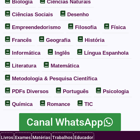
Biologia
Ciências Naturais
Ciências Sociais
Desenho
Empreendedorismo
Filosofia
Física
Francês
Geografia
História
Informática
Inglês
Língua Espanhola
Literatura
Matemática
Metodologia & Pesquisa Científica
PDFs Diversos
Português
Psicologia
Química
Romance
TIC
Canal WhatsApp
Livros
Exames
Matérias
Trabalhos
Educador