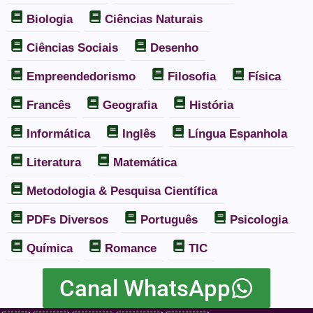
Biologia
Ciências Naturais
Ciências Sociais
Desenho
Empreendedorismo
Filosofia
Física
Francês
Geografia
História
Informática
Inglês
Língua Espanhola
Literatura
Matemática
Metodologia & Pesquisa Científica
PDFs Diversos
Português
Psicologia
Química
Romance
TIC
Canal WhatsApp