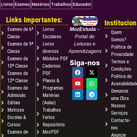
Livros
Exames
Matérias
Trabalhos
Educador
Links Importantes:
Institucion
Exames da 6ª
Livros
MozEstuda
–
Quem
Classe
Escolares
Portal de
Somos?
Exames da 9ª
Livros
Leituras e
Política de
Classe
diversos
Aprendizagens
Privacidade
Exames da
Módulos PDF
Termos e
Siga-nos
10ª Classe
Cadernos
Condições
Exames da
PDF
Política de
12ª Classe
Planos &
Acessibilidad
Exames de
Programas
Denuncie
Admissão
Matérias
uma Obra
Editais
(Aulas)
Nossos
Matrizes
Trabalhos
Serviços
Escolas &
Feitos
Contacte-
Cursos
Repositório
nos
Exames de
MozPDF
Anuncie