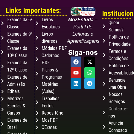
Links Importantes:
Institucion
Exames da 6ª
Livros
MozEstuda
–
Quem
Classe
Escolares
Portal de
Somos?
Exames da 9ª
Livros
Leituras e
Política de
Classe
diversos
Aprendizagens
Privacidade
Exames da
Módulos PDF
Termos e
Siga-nos
10ª Classe
Cadernos
Condições
Exames da
PDF
Política de
12ª Classe
Planos &
Acessibilidad
Exames de
Programas
Denuncie
Admissão
Matérias
uma Obra
Editais
(Aulas)
Nossos
Matrizes
Trabalhos
Serviços
Escolas &
Feitos
Contacte-
Cursos
Repositório
nos
Exames de
MozPDF
Anuncie
Brasil
CExatas
Connosco