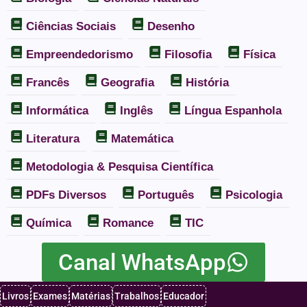
Ciências Sociais
Desenho
Empreendedorismo
Filosofia
Física
Francês
Geografia
História
Informática
Inglês
Língua Espanhola
Literatura
Matemática
Metodologia & Pesquisa Científica
PDFs Diversos
Português
Psicologia
Química
Romance
TIC
Canal WhatsApp
Livros
Exames
Matérias
Trabalhos
Educador