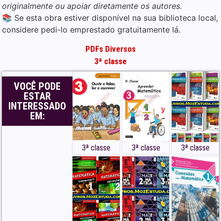
originalmente ou apoiar diretamente os autores.
📚 Se esta obra estiver disponível na sua biblioteca local,
considere pedi-lo emprestado gratuitamente lá.
PDFs Diversos
3ª classe
VOCÊ PODE
ESTAR
INTERESSADO
EM:
3ª classe
3ª classe
3ª classe