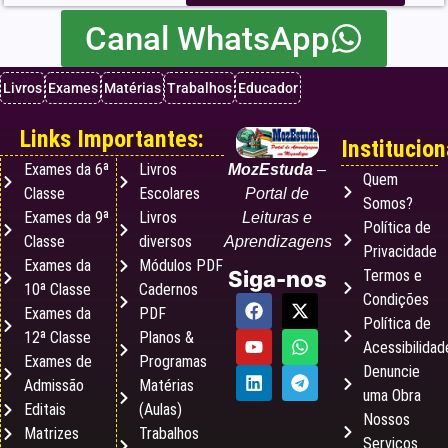
Canal WhatsApp
Livros
Exames
Matérias
Trabalhos
Educador
Links Importantes:
Institucion
Exames da 6ª
Livros
MozEstuda
–
Quem
Classe
Escolares
Portal de
Somos?
Exames da 9ª
Livros
Leituras e
Política de
Classe
diversos
Aprendizagens
Privacidade
Exames da
Módulos PDF
Termos e
Siga-nos
10ª Classe
Cadernos
Condições
Exames da
PDF
Política de
12ª Classe
Planos &
Acessibilidad
Exames de
Programas
Denuncie
Admissão
Matérias
uma Obra
Editais
(Aulas)
Nossos
Matrizes
Trabalhos
Serviços